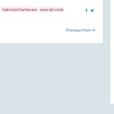
halmstad barberare
meyraki style
Previous Post