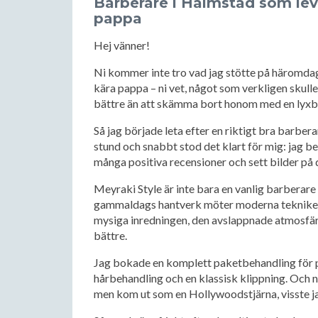
Barberare i Halmstad som lev
pappa
Hej vänner!
Ni kommer inte tro vad jag stötte på häromdage
kära pappa – ni vet, något som verkligen skull
bättre än att skämma bort honom med en lyxbe
Så jag började leta efter en riktigt bra barber
stund och snabbt stod det klart för mig: jag be
många positiva recensioner och sett bilder på de
Meyraki Style är inte bara en vanlig barberare 
gammaldags hantverk möter moderna tekniker.
mysiga inredningen, den avslappnade atmosfär
bättre.
Jag bokade en komplett paketbehandling för p
hårbehandling och en klassisk klippning. Och 
men kom ut som en Hollywoodstjärna, visste jag 