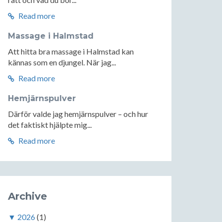
Read more
Massage i Halmstad
Att hitta bra massage i Halmstad kan
kännas som en djungel. När jag...
Read more
Hemjärnspulver
Därför valde jag hemjärnspulver – och hur
det faktiskt hjälpte mig...
Read more
Archive
▼
2026
(1)