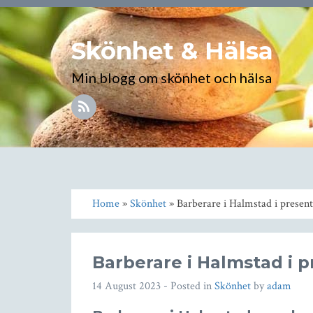
Skönhet & Hälsa
Min blogg om skönhet och hälsa
Home
»
Skönhet
» Barberare i Halmstad i present 
Barberare i Halmstad i p
14 August 2023
- Posted in
Skönhet
by
adam