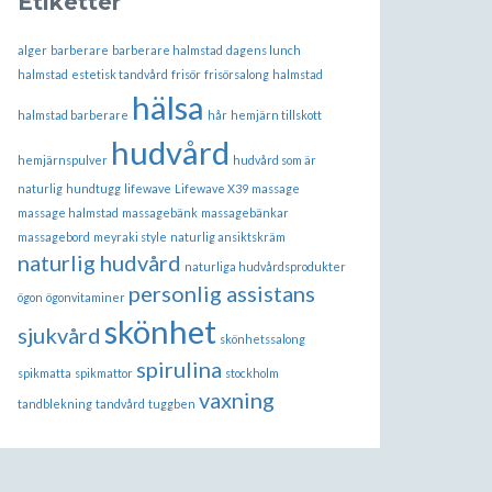
Etiketter
alger
barberare
barberare halmstad
dagens lunch
halmstad
estetisk tandvård
frisör
frisörsalong
halmstad
hälsa
halmstad barberare
hår
hemjärn tillskott
hudvård
hemjärnspulver
hudvård som är
naturlig
hundtugg
lifewave
Lifewave X39
massage
massage halmstad
massagebänk
massagebänkar
massagebord
meyraki style
naturlig ansiktskräm
naturlig hudvård
naturliga hudvårdsprodukter
personlig assistans
ögon
ögonvitaminer
skönhet
sjukvård
skönhetssalong
spirulina
spikmatta
spikmattor
stockholm
vaxning
tandblekning
tandvård
tuggben