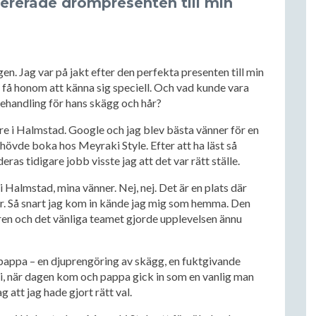
ererade drömpresenten till min
n. Jag var på jakt efter den perfekta presenten till min
e få honom att känna sig speciell. Och vad kunde vara
handling för hans skägg och hår?
are i Halmstad. Google och jag blev bästa vänner för en
hövde boka hos Meyraki Style. Efter att ha läst så
ras tidigare jobb visste jag att det var rätt ställe.
i Halmstad, mina vänner. Nej, nej. Det är en plats där
 Så snart jag kom in kände jag mig som hemma. Den
en och det vänliga teamet gjorde upplevelsen ännu
appa – en djuprengöring av skägg, en fuktgivande
ni, när dagen kom och pappa gick in som en vanlig man
att jag hade gjort rätt val.