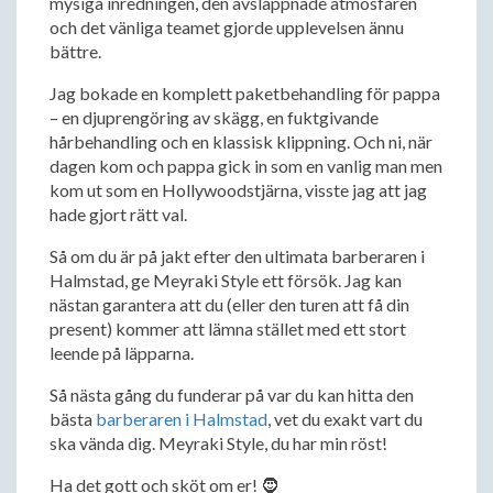
mysiga inredningen, den avslappnade atmosfären
och det vänliga teamet gjorde upplevelsen ännu
bättre.
Jag bokade en komplett paketbehandling för pappa
– en djuprengöring av skägg, en fuktgivande
hårbehandling och en klassisk klippning. Och ni, när
dagen kom och pappa gick in som en vanlig man men
kom ut som en Hollywoodstjärna, visste jag att jag
hade gjort rätt val.
Så om du är på jakt efter den ultimata barberaren i
Halmstad, ge Meyraki Style ett försök. Jag kan
nästan garantera att du (eller den turen att få din
present) kommer att lämna stället med ett stort
leende på läpparna.
Så nästa gång du funderar på var du kan hitta den
bästa
barberaren i Halmstad
, vet du exakt vart du
ska vända dig. Meyraki Style, du har min röst!
Ha det gott och sköt om er! 🧔