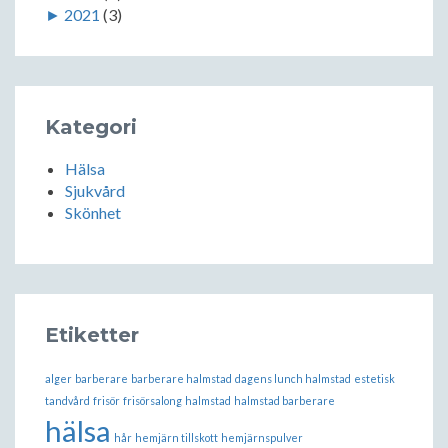
►
2021
(3)
Kategori
Hälsa
Sjukvård
Skönhet
Etiketter
alger
barberare
barberare halmstad
dagens lunch halmstad
estetisk
tandvård
frisör
frisörsalong
halmstad
halmstad barberare
hälsa
hår
hemjärn tillskott
hemjärnspulver