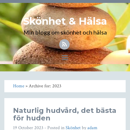
Skönhet & Hälsa
Min blogg om skönhet och hälsa
Toggle
navigation
Home
» Archive for: 2023
Naturlig hudvård, det bästa
för huden
19 October 2023
- Posted in
Skönhet
by
adam